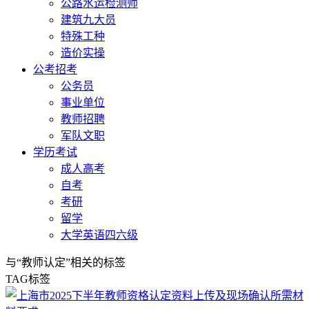
公路水运检测师
建筑九大员
特殊工种
造价实操
公考招考
公务员
事业单位
教师招聘
军队文职
学历考试
成人高考
自考
考研
留学
大学英语四六级
与
“教师认定”
相关的标签
TAG标签