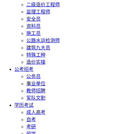
二级造价工程师
监理工程师
安全员
资料员
施工员
公路水运检测师
建筑九大员
特殊工种
造价实操
公考招考
公务员
事业单位
教师招聘
军队文职
学历考试
成人高考
自考
考研
留学