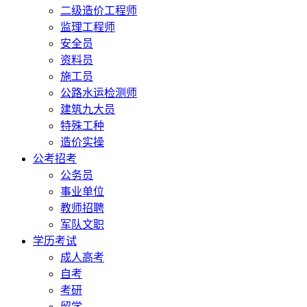
二级造价工程师
监理工程师
安全员
资料员
施工员
公路水运检测师
建筑九大员
特殊工种
造价实操
公考招考
公务员
事业单位
教师招聘
军队文职
学历考试
成人高考
自考
考研
留学