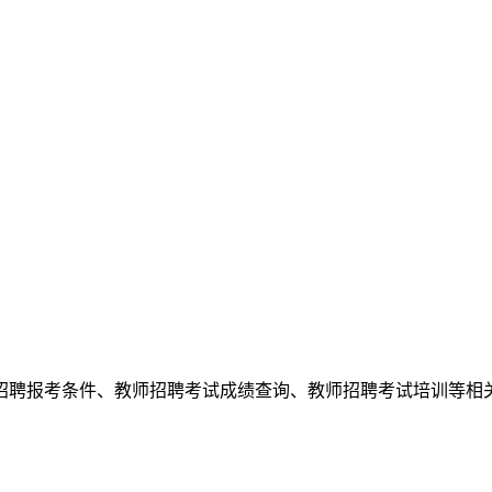
招聘报考条件、教师招聘考试成绩查询、教师招聘考试培训等相