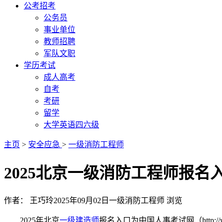
公考招考
公务员
事业单位
教师招聘
军队文职
学历考试
成人高考
自考
考研
留学
大学英语四六级
主页
>
安全应急
>
一级消防工程师
2025北京一级消防工程师报名
作者： 王巧玲
2025年09月02日
一级消防工程师
浏览
2025年北京
一级建造师
报名入口为中国人事考试网（http://ww